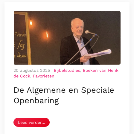
20 augustus 2025
|
Bijbelstudies
,
Boeken van Henk
de Cock
,
Favorieten
De Algemene en Speciale
Openbaring
Lees verder…