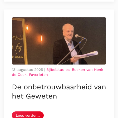
13 augustus 2025
|
Bijbelstudies
,
Boeken van Henk
de Cock
,
Favorieten
De onbetrouwbaarheid van
het Geweten
Lees verder…