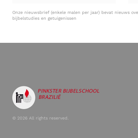
Onze nieuwsbrief (enkele malen per jaar) bevat nieuws ove
bijbelstudies en getuigenissen
©
2026
All rights reserved.