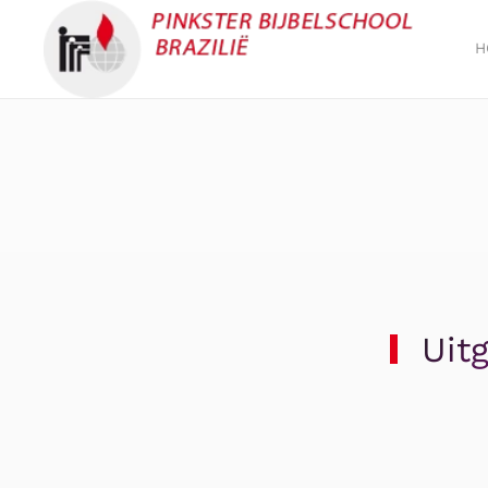
H
Overslaan en naar de inhoud gaan
Uit